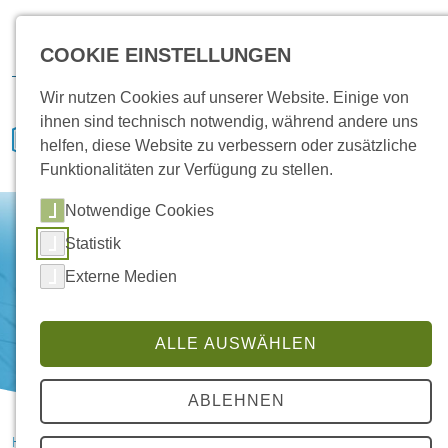
Karriere
Vertrieb
Service
IVENCON
Kundenportal
COOKIE EINSTELLUNGEN
Downloads
Wir nutzen Cookies auf unserer Website. Einige von
ihnen sind technisch notwendig, während andere uns
helfen, diese Website zu verbessern oder zusätzliche
Funktionalitäten zur Verfügung zu stellen.
Notwendige Cookies
Statistik
Externe Medien
ALLE AUSWÄHLEN
ABLEHNEN
HANSA Klimasysteme im Saterland
News