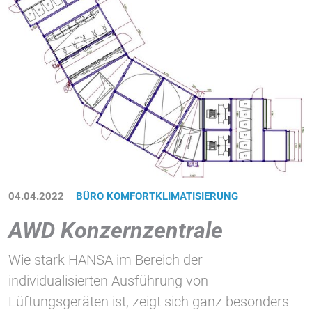
1 Jahr
STATISTIK
Statistik Cookies erfassen Informationen anonym.
Diese Informationen helfen uns zu verstehen, wie
unsere Besucher unsere Website nutzen.
Google Tag Manager und Google
Analytics
04.04.2022
BÜRO
KOMFORTKLIMATISIERUNG
EXTERNE MEDIEN
AWD Konzernzentrale
Um Inhalte von Videoplattformen und Social Media
Wie stark HANSA im Bereich der
Plattformen anzeigen zu können, werden von
diesen externen Medien Cookies gesetzt.
individualisierten Ausführung von
Lüftungsgeräten ist, zeigt sich ganz besonders
YouTube