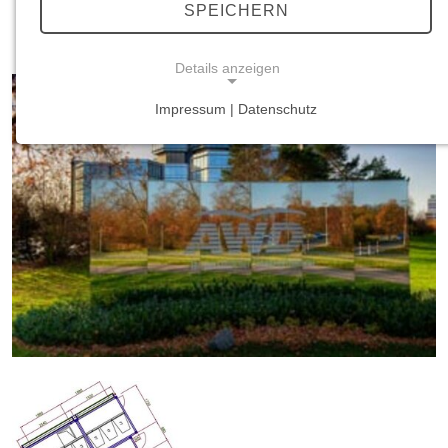
SPEICHERN
AWD Konzernzentrale
Details anzeigen
Impressum | Datenschutz
NOTWENDIGE COOKIES
Notwendige Cookies ermöglichen grundlegende
Funktionen und sind für die einwandfreie Funktion
der Website erforderlich.
Einverständnis-Cookie
Name:
cookie_consent
Zweck:
Dieser Cookie speichert die ausgewählten
Einverständnis-Optionen des Benutzers
Cookie Laufzeit: