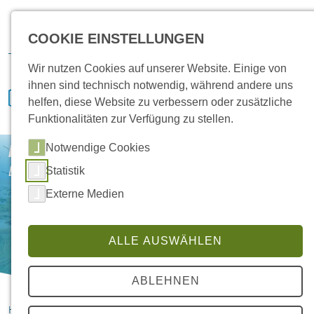
Karriere
Vertrieb
Service
IVENCON
Kundenportal
COOKIE EINSTELLUNGEN
Downloads
Wir nutzen Cookies auf unserer Website. Einige von
ihnen sind technisch notwendig, während andere uns
helfen, diese Website zu verbessern oder zusätzliche
Funktionalitäten zur Verfügung zu stellen.
Notwendige Cookies
HANSA Klimasysteme
Damit das Klima stimmt
Statistik
Externe Medien
ALLE AUSWÄHLEN
ABLEHNEN
HANSA Klimasysteme im Saterland