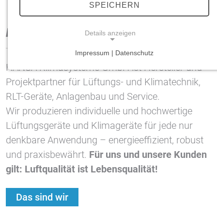
SPEICHERN
HANSA Klimasysteme im Saterland
Details anzeigen
Impressum | Datenschutz
NOTWENDIGE COOKIES
HANSA Klimasysteme GmbH ist Hersteller und
Notwendige Cookies ermöglichen grundlegende
Projektpartner für Lüftungs- und Klimatechnik,
Funktionen und sind für die einwandfreie Funktion
RLT-Geräte, Anlagenbau und Service.
der Website erforderlich.
Wir produzieren individuelle und hochwertige
Einverständnis-Cookie
Lüftungsgeräte und Klimageräte für jede nur
denkbare Anwendung – energieeffizient, robust
Name:
cookie_consent
und praxisbewährt.
Für uns und unsere Kunden
gilt: Luftqualität ist Lebensqualität!
Zweck:
Dieser Cookie speichert die ausgewählten
Einverständnis-Optionen des Benutzers
Das sind wir
Cookie Laufzeit: