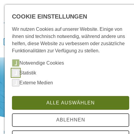
Karriere
Vertrieb
Service
IVENCON
Kundenportal
COOKIE EINSTELLUNGEN
Downloads
Wir nutzen Cookies auf unserer Website. Einige von
ihnen sind technisch notwendig, während andere uns
helfen, diese Website zu verbessern oder zusätzliche
Funktionalitäten zur Verfügung zu stellen.
Notwendige Cookies
Statistik
Externe Medien
ALLE AUSWÄHLEN
ABLEHNEN
HANSA Klimasysteme im Saterland
News