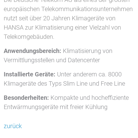
1 Jahr
europäischen Telekommunikationsunternehmen
nutzt seit über 20 Jahren Klimageräte von
HANSA zur Klimatisierung einer Vielzahl von
STATISTIK
Statistik Cookies erfassen Informationen anonym.
Telekomgebäuden.
Diese Informationen helfen uns zu verstehen, wie
Anwendungsbereich:
Klimatisierung von
unsere Besucher unsere Website nutzen.
Vermittlungsstellen und Datencenter
Google Tag Manager und Google
Analytics
Installierte Geräte:
Unter anderem ca. 8000
Klimageräte des Typs Slim Line und Free Line
Besonderheiten:
Kompakte und hocheffiziente
EXTERNE MEDIEN
Entwärmungsgeräte mit freier Kühlung
Um Inhalte von Videoplattformen und Social Media
Plattformen anzeigen zu können, werden von
diesen externen Medien Cookies gesetzt.
zurück
YouTube