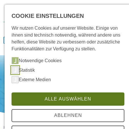
Karriere
Vertrieb
Service
IVENCON
Kundenportal
COOKIE EINSTELLUNGEN
Downloads
Wir nutzen Cookies auf unserer Website. Einige von
ihnen sind technisch notwendig, während andere uns
helfen, diese Website zu verbessern oder zusätzliche
Funktionalitäten zur Verfügung zu stellen.
Notwendige Cookies
Statistik
Externe Medien
ALLE AUSWÄHLEN
ABLEHNEN
HANSA Klimasysteme im Saterland
News
DolWin3 Dörpen