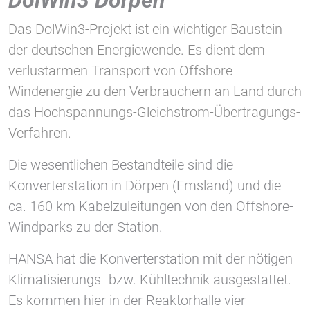
1 Jahr
Das DolWin3-Projekt ist ein wichtiger Baustein
der deutschen Energiewende. Es dient dem
STATISTIK
verlustarmen Transport von Offshore
Statistik Cookies erfassen Informationen anonym.
Windenergie zu den Verbrauchern an Land durch
Diese Informationen helfen uns zu verstehen, wie
das Hochspannungs-Gleichstrom-Übertragungs-
unsere Besucher unsere Website nutzen.
Verfahren.
Google Tag Manager und Google
Die wesentlichen Bestandteile sind die
Analytics
Konverterstation in Dörpen (Emsland) und die
ca. 160 km Kabelzuleitungen von den Offshore-
EXTERNE MEDIEN
Windparks zu der Station.
Um Inhalte von Videoplattformen und Social Media
HANSA hat die Konverterstation mit der nötigen
Plattformen anzeigen zu können, werden von
diesen externen Medien Cookies gesetzt.
Klimatisierungs- bzw. Kühltechnik ausgestattet.
Es kommen hier in der Reaktorhalle vier
YouTube