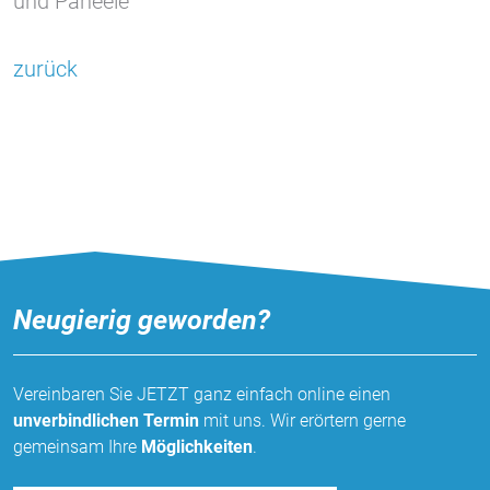
und Paneele
Vimeo
zurück
Neugierig geworden?
Vereinbaren Sie JETZT ganz einfach online einen
unverbindlichen Termin
mit uns. Wir erörtern gerne
gemeinsam Ihre
Möglichkeiten
.