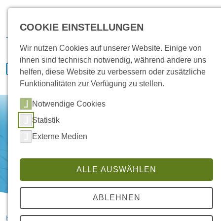
Karriere
Vertrieb
Service
IVENCON
Kundenportal
COOKIE EINSTELLUNGEN
Downloads
Wir nutzen Cookies auf unserer Website. Einige von
ihnen sind technisch notwendig, während andere uns
helfen, diese Website zu verbessern oder zusätzliche
Funktionalitäten zur Verfügung zu stellen.
Notwendige Cookies
Statistik
Externe Medien
ALLE AUSWÄHLEN
ABLEHNEN
HANSA Klimasysteme im Saterland
News