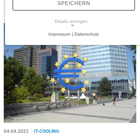
SPEICHERN
Europäische Zentralbank (EZB)
Details anzeigen
Impressum | Datenschutz
NOTWENDIGE COOKIES
Notwendige Cookies ermöglichen grundlegende
Funktionen und sind für die einwandfreie Funktion
der Website erforderlich.
Einverständnis-Cookie
Name:
cookie_consent
Zweck:
Dieser Cookie speichert die ausgewählten
Einverständnis-Optionen des Benutzers
04.04.2022
IT-COOLING
Cookie Laufzeit: