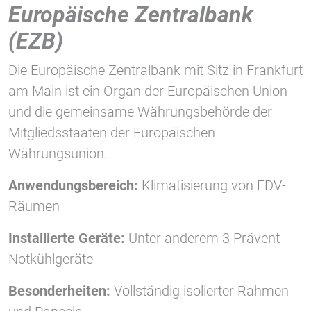
1 Jahr
Europäische Zentralbank
(EZB)
STATISTIK
Die Europäische Zentralbank mit Sitz in Frankfurt
Statistik Cookies erfassen Informationen anonym.
am Main ist ein Organ der Europäischen Union
Diese Informationen helfen uns zu verstehen, wie
und die gemeinsame Währungsbehörde der
unsere Besucher unsere Website nutzen.
Mitgliedsstaaten der Europäischen
Google Tag Manager und Google
Währungsunion.
Analytics
Anwendungsbereich:
Klimatisierung von EDV-
Räumen
EXTERNE MEDIEN
Installierte Geräte:
Unter anderem 3 Prävent
Um Inhalte von Videoplattformen und Social Media
Notkühlgeräte
Plattformen anzeigen zu können, werden von
diesen externen Medien Cookies gesetzt.
Besonderheiten:
Vollständig isolierter Rahmen
YouTube