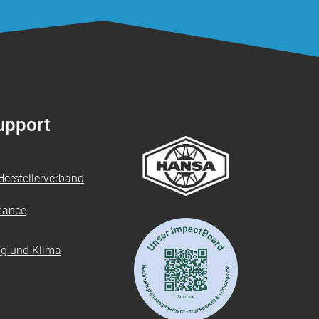
Support
erstellerverband
mance
ung und Klima