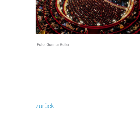
STATISTIK
Statistik Cookies erfassen Informationen anonym.
Diese Informationen helfen uns zu verstehen, wie
unsere Besucher unsere Website nutzen.
Foto: Gunnar Geller
Google Tag Manager und Google
Analytics
EXTERNE MEDIEN
Um Inhalte von Videoplattformen und Social Media
Plattformen anzeigen zu können, werden von
zurück
diesen externen Medien Cookies gesetzt.
YouTube