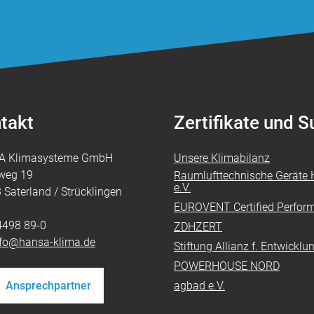
takt
Zertifikate und 
A Klimasysteme GmbH
Unsere Klimabilanz
weg 19
Raumlufttechnische Geräte H
e.V.
 Saterland / Strücklingen
EUROVENT Certified Perfor
4498 89-0
ZDHZERT
nfo@hansa-klima.de
Stiftung Allianz f. Entwickl
POWERHOUSE NORD
Ansprechpartner
agbad e.V.