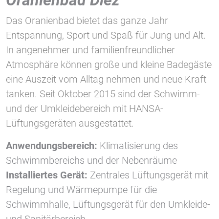
1 Jahr
Das Oranienbad bietet das ganze Jahr
Entspannung, Sport und Spaß für Jung und Alt.
STATISTIK
In angenehmer und familienfreundlicher
Statistik Cookies erfassen Informationen anonym.
Atmosphäre können große und kleine Badegäste
Diese Informationen helfen uns zu verstehen, wie
eine Auszeit vom Alltag nehmen und neue Kraft
unsere Besucher unsere Website nutzen.
tanken. Seit Oktober 2015 sind der Schwimm-
Google Tag Manager und Google
und der Umkleidebereich mit HANSA-
Analytics
Lüftungsgeräten ausgestattet.
Anwendungsbereich:
Klimatisierung des
EXTERNE MEDIEN
Schwimmbereichs und der Nebenräume
Um Inhalte von Videoplattformen und Social Media
Installiertes Gerät:
Zentrales Lüftungsgerät mit
Plattformen anzeigen zu können, werden von
Regelung und Wärmepumpe für die
diesen externen Medien Cookies gesetzt.
Schwimmhalle, Lüftungsgerät für den Umkleide-
YouTube
und Sanitärbereich