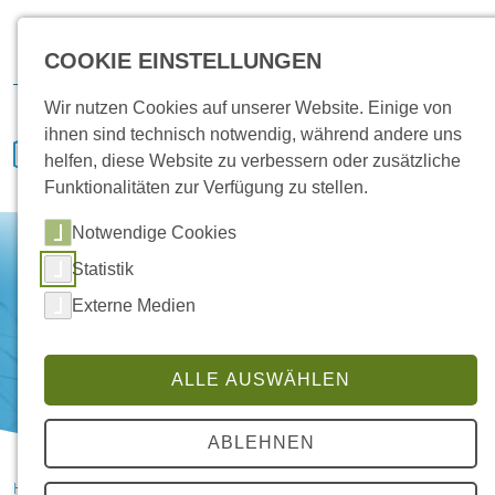
Karriere
Vertrieb
Service
IVENCON
Kundenportal
COOKIE EINSTELLUNGEN
Downloads
Wir nutzen Cookies auf unserer Website. Einige von
ihnen sind technisch notwendig, während andere uns
helfen, diese Website zu verbessern oder zusätzliche
Funktionalitäten zur Verfügung zu stellen.
Notwendige Cookies
Statistik
Externe Medien
ALLE AUSWÄHLEN
ABLEHNEN
HANSA Klimasysteme im Saterland
News
Oranienbad Diez