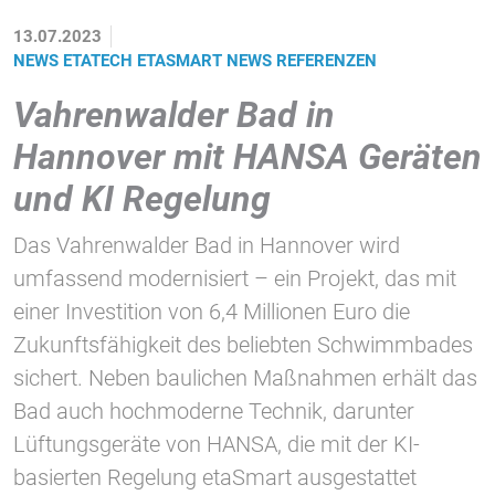
1 Jahr
13.07.2023
NEWS ETATECH
ETASMART
NEWS
REFERENZEN
STATISTIK
Vahrenwalder Bad in
Statistik Cookies erfassen Informationen anonym.
Hannover mit HANSA Geräten
Diese Informationen helfen uns zu verstehen, wie
unsere Besucher unsere Website nutzen.
und KI Regelung
Google Tag Manager und Google
Das Vahrenwalder Bad in Hannover wird
Analytics
umfassend modernisiert – ein Projekt, das mit
einer Investition von 6,4 Millionen Euro die
Zukunftsfähigkeit des beliebten Schwimmbades
EXTERNE MEDIEN
sichert. Neben baulichen Maßnahmen erhält das
Um Inhalte von Videoplattformen und Social Media
Bad auch hochmoderne Technik, darunter
Plattformen anzeigen zu können, werden von
diesen externen Medien Cookies gesetzt.
Lüftungsgeräte von HANSA, die mit der KI-
basierten Regelung etaSmart ausgestattet
YouTube