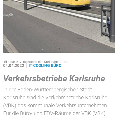
1 Jahr
STATISTIK
Statistik Cookies erfassen Informationen anonym.
Diese Informationen helfen uns zu verstehen, wie
unsere Besucher unsere Website nutzen.
Google Tag Manager und Google
Analytics
Bildquelle: Verkehrsbetriebe Karlsruhe GmbH
04.04.2022
IT-COOLING
BÜRO
Verkehrsbetriebe Karlsruhe
EXTERNE MEDIEN
In der Baden-Württembergischen Stadt
Um Inhalte von Videoplattformen und Social Media
Karlsruhe sind die Verkehrsbetriebe Karlsruhe
Plattformen anzeigen zu können, werden von
diesen externen Medien Cookies gesetzt.
(VBK) das kommunale Verkehrsunternehmen.
Für die Büro- und EDV-Räume der VBK (VBK)
YouTube