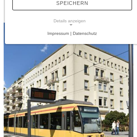
SPEICHERN
Verkehrsbetriebe Karlsruhe
Details anzeigen
Impressum | Datenschutz
NOTWENDIGE COOKIES
Notwendige Cookies ermöglichen grundlegende
Funktionen und sind für die einwandfreie Funktion
der Website erforderlich.
Einverständnis-Cookie
Name:
cookie_consent
Zweck:
Dieser Cookie speichert die ausgewählten
Einverständnis-Optionen des Benutzers
Cookie Laufzeit: