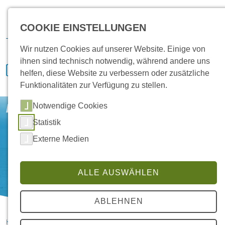
Karriere
Vertrieb
Service
IVENCON
Kundenportal
COOKIE EINSTELLUNGEN
Downloads
Wir nutzen Cookies auf unserer Website. Einige von
ihnen sind technisch notwendig, während andere uns
helfen, diese Website zu verbessern oder zusätzliche
Funktionalitäten zur Verfügung zu stellen.
Notwendige Cookies
Büro
Statistik
Externe Medien
ALLE AUSWÄHLEN
ABLEHNEN
HANSA Klimasysteme im Saterland
Referenzen
Büro