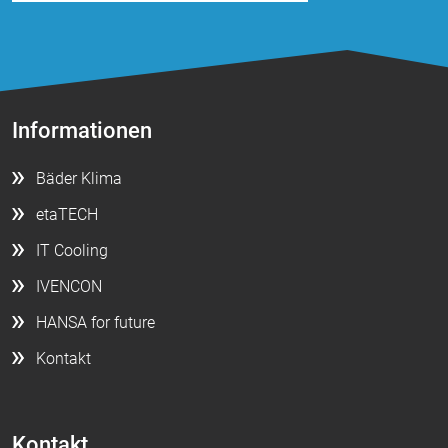
1 Jahr
STATISTIK
Statistik Cookies erfassen Informationen anonym.
Informationen
Diese Informationen helfen uns zu verstehen, wie
unsere Besucher unsere Website nutzen.
Bäder Klima
Google Tag Manager und Google
etaTECH
Analytics
IT Cooling
IVENCON
EXTERNE MEDIEN
HANSA for future
Um Inhalte von Videoplattformen und Social Media
Kontakt
Plattformen anzeigen zu können, werden von
diesen externen Medien Cookies gesetzt.
Kontakt
YouTube