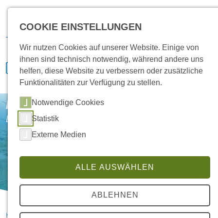
Karriere
Vertrieb
Service
IVENCON
Kundenportal
COOKIE EINSTELLUNGEN
Downloads
Wir nutzen Cookies auf unserer Website. Einige von
ihnen sind technisch notwendig, während andere uns
helfen, diese Website zu verbessern oder zusätzliche
Funktionalitäten zur Verfügung zu stellen.
Notwendige Cookies
HANSA Klimasysteme
Damit das Klima stimmt
Statistik
Externe Medien
ALLE AUSWÄHLEN
ABLEHNEN
HANSA Klimasysteme im Saterland
404