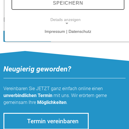
SPEICHERN
Diese Seite existiert nicht.
Details anzeigen
Impressum | Datenschutz
Zur Startseite
NOTWENDIGE COOKIES
Notwendige Cookies ermöglichen grundlegende
Funktionen und sind für die einwandfreie Funktion
der Website erforderlich.
Neugierig geworden?
Einverständnis-Cookie
Name:
Vereinbaren Sie JETZT ganz einfach online einen
cookie_consent
unverbindlichen Termin
mit uns. Wir erörtern gerne
Zweck:
gemeinsam Ihre
Möglichkeiten
.
Dieser Cookie speichert die ausgewählten
Einverständnis-Optionen des Benutzers
Termin vereinbaren
Cookie Laufzeit: