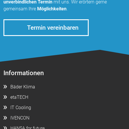
1 Jahr
unverbindlichen Termin
mit uns. Wir erörtern gerne
gemeinsam Ihre
Möglichkeiten
.
STATISTIK
Termin vereinbaren
Statistik Cookies erfassen Informationen anonym.
Diese Informationen helfen uns zu verstehen, wie
unsere Besucher unsere Website nutzen.
Google Tag Manager und Google
Analytics
Informationen
Bäder Klima
EXTERNE MEDIEN
etaTECH
Um Inhalte von Videoplattformen und Social Media
Plattformen anzeigen zu können, werden von
IT Cooling
diesen externen Medien Cookies gesetzt.
IVENCON
YouTube
HANSA for future