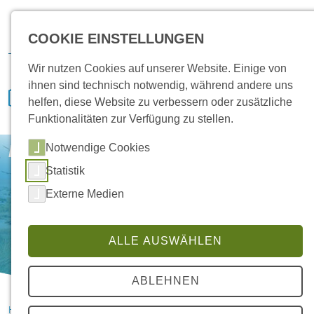
Karriere
Vertrieb
Service
IVENCON
Kundenportal
COOKIE EINSTELLUNGEN
Downloads
Wir nutzen Cookies auf unserer Website. Einige von
ihnen sind technisch notwendig, während andere uns
helfen, diese Website zu verbessern oder zusätzliche
Funktionalitäten zur Verfügung zu stellen.
Notwendige Cookies
Ihre Kontaktanfrage
Statistik
Externe Medien
ALLE AUSWÄHLEN
ABLEHNEN
HANSA Klimasysteme im Saterland