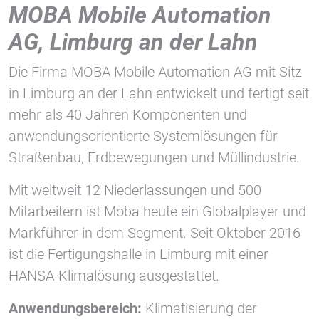
1 Jahr
MOBA Mobile Automation
AG, Limburg an der Lahn
STATISTIK
Die Firma MOBA Mobile Automation AG mit Sitz
Statistik Cookies erfassen Informationen anonym.
in Limburg an der Lahn entwickelt und fertigt seit
Diese Informationen helfen uns zu verstehen, wie
mehr als 40 Jahren Komponenten und
unsere Besucher unsere Website nutzen.
anwendungsorientierte Systemlösungen für
Google Tag Manager und Google
Straßenbau, Erdbewegungen und Müllindustrie.
Analytics
Mit weltweit 12 Niederlassungen und 500
Mitarbeitern ist Moba heute ein Globalplayer und
EXTERNE MEDIEN
Markführer in dem Segment. Seit Oktober 2016
Um Inhalte von Videoplattformen und Social Media
ist die Fertigungshalle in Limburg mit einer
Plattformen anzeigen zu können, werden von
HANSA-Klimalösung ausgestattet.
diesen externen Medien Cookies gesetzt.
Anwendungsbereich:
Klimatisierung der
YouTube