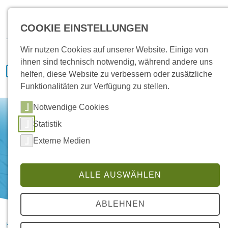
Karriere
Vertrieb
Service
IVENCON
Kundenportal
COOKIE EINSTELLUNGEN
Downloads
Wir nutzen Cookies auf unserer Website. Einige von
ihnen sind technisch notwendig, während andere uns
helfen, diese Website zu verbessern oder zusätzliche
Funktionalitäten zur Verfügung zu stellen.
Notwendige Cookies
Statistik
Externe Medien
ALLE AUSWÄHLEN
ABLEHNEN
HANSA Klimasysteme im Saterland
News