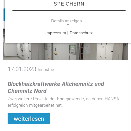
SPEICHERN
1
2
»
Details anzeigen
Impressum | Datenschutz
NOTWENDIGE COOKIES
Notwendige Cookies ermöglichen grundlegende
Funktionen und sind für die einwandfreie Funktion
der Website erforderlich.
17.01.2023
Industrie
Einverständnis-Cookie
Blockheizkraftwerke Altchemnitz und
Name:
Chemnitz Nord
cookie_consent
Zwei weitere Projekte der Energiewende, an denen HANSA
Zweck:
erfolgreich mitgearbeitet hat.
Dieser Cookie speichert die ausgewählten
Einverständnis-Optionen des Benutzers
weiterlesen
Cookie Laufzeit: