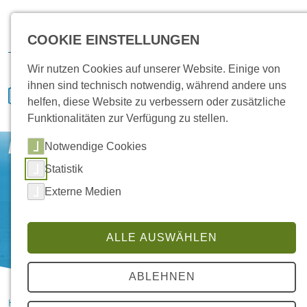
Karriere
Vertrieb
Service
IVENCON
Kundenportal
COOKIE EINSTELLUNGEN
Downloads
Wir nutzen Cookies auf unserer Website. Einige von
ihnen sind technisch notwendig, während andere uns
helfen, diese Website zu verbessern oder zusätzliche
Funktionalitäten zur Verfügung zu stellen.
Industrie
Notwendige Cookies
Statistik
Externe Medien
ALLE AUSWÄHLEN
ABLEHNEN
HANSA Klimasysteme im Saterland
Referenzen
Industrie