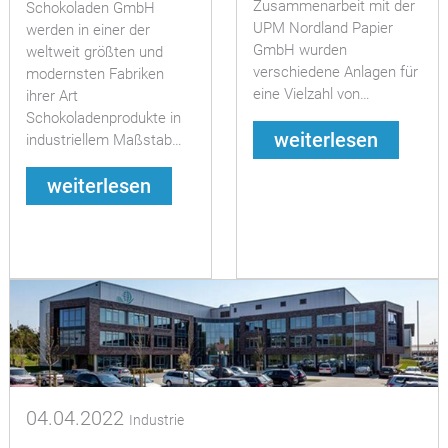
Zusammenarbeit mit der
Schokoladen GmbH
UPM Nordland Papier
werden in einer der
GmbH wurden
weltweit größten und
verschiedene Anlagen für
modernsten Fabriken
eine Vielzahl von…
ihrer Art
Schokoladenprodukte in
weiterlesen
industriellem Maßstab…
weiterlesen
04.04.2022
Industrie