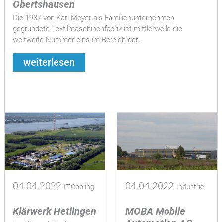
Obertshausen
Die 1937 von Karl Meyer als Familienunternehmen
gegründete Textilmaschinenfabrik ist mittlerweile die
weltweite Nummer eins im Bereich der…
weiterlesen
04.04.2022
04.04.2022
IT-Cooling
Industrie
Klärwerk Hetlingen
MOBA Mobile