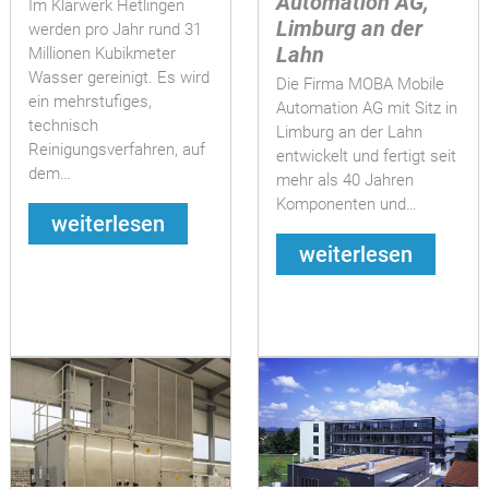
Automation AG,
Im Klärwerk Hetlingen
Limburg an der
werden pro Jahr rund 31
Lahn
Millionen Kubikmeter
Wasser gereinigt. Es wird
Die Firma MOBA Mobile
ein mehrstufiges,
Automation AG mit Sitz in
technisch
Limburg an der Lahn
Reinigungsverfahren, auf
entwickelt und fertigt seit
dem…
mehr als 40 Jahren
Komponenten und…
weiterlesen
weiterlesen