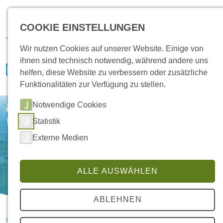
Karriere
Vertrieb
Service
IVENCON
Kundenportal
COOKIE EINSTELLUNGEN
Downloads
Wir nutzen Cookies auf unserer Website. Einige von
ihnen sind technisch notwendig, während andere uns
helfen, diese Website zu verbessern oder zusätzliche
Funktionalitäten zur Verfügung zu stellen.
Notwendige Cookies
HANSA Klimasysteme
Wir schützen unsere Inhalte im Web
Statistik
Externe Medien
ALLE AUSWÄHLEN
ABLEHNEN
HANSA Klimasysteme im Saterland