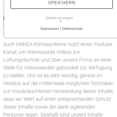
SPEICHERN
HANSA Klimasysteme Youtube Kanal
Details anzeigen
- Wichtige Nutzungshinweise
Impressum | Datenschutz
NOTWENDIGE COOKIES
Notwendige Cookies ermöglichen grundlegende
Auch HANSA Klimasysteme nutzt einen Youtube
Funktionen und sind für die einwandfreie Funktion
Kanal, um interessante Videos zur
der Website erforderlich.
Lüftungstechnik und über unsere Firma an einer
Einverständnis-Cookie
Stelle für Interessenten gebündelt zur Verfügung
zu stellen. Uns ist es sehr wichtig, gerade im
Name:
cookie_consent
Hinblick auf die mittlerweile möglichen Techniken
zur missbräuchlichen Verwendung dieser Inhalte,
Zweck:
Dieser Cookie speichert die ausgewählten
dass wir Wert auf einen entsprechenden Schutz
Einverständnis-Optionen des Benutzers
dieser Inhalte sowie der darin agierenden
Cookie Laufzeit:
Personen legen. Deshalb sind unsere Inhalte