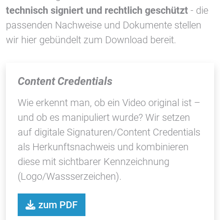
1 Jahr
technisch signiert und rechtlich geschützt
- die
passenden Nachweise und Dokumente stellen
wir hier gebündelt zum Download bereit.
STATISTIK
Statistik Cookies erfassen Informationen anonym.
Diese Informationen helfen uns zu verstehen, wie
Content Credentials
unsere Besucher unsere Website nutzen.
Wie erkennt man, ob ein Video original ist –
Google Tag Manager und Google
Analytics
und ob es manipuliert wurde? Wir setzen
auf digitale Signaturen/Content Credentials
als Herkunftsnachweis und kombinieren
EXTERNE MEDIEN
diese mit sichtbarer Kennzeichnung
Um Inhalte von Videoplattformen und Social Media
(Logo/Wassserzeichen).
Plattformen anzeigen zu können, werden von
diesen externen Medien Cookies gesetzt.
zum PDF
YouTube