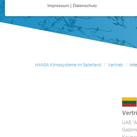
Impressum | Datenschutz
NOTWENDIGE COOKIES
Notwendige Cookies ermöglichen grundlegende
Funktionen und sind für die einwandfreie Funktion
der Website erforderlich.
Einverständnis-Cookie
Name:
HANSA Klimasysteme im Saterland
Vertrieb
Int
cookie_consent
Zweck:
Dieser Cookie speichert die
ausgewählten Einverständnis-
Optionen des Benutzers
Cookie
Vertr
Laufzeit:
UAB "
1 Jahr
Gedim