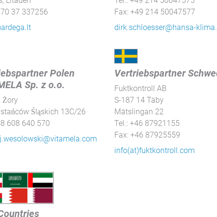
, Litauen
Tel.: +49 214 50047575
+370 37 337256
Fax: +49 214 50047577
)ardega.lt
dirk.schloesser@hansa-klima
iebspartner Polen
Vertriebspartner Schw
ELA Sp. z o.o.
Fuktkontroll AB
 Żory
S-187 14 Täby
stańców Śląskich 13C/26
Mätslingan 22
+48 608 640 570
Tel.: +46 87921155
Fax: +46 87925559
j.wesolowski@vitamela.com
info(at)fuktkontroll.com
Countries