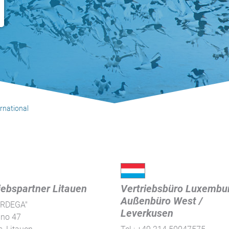
ernational
iebspartner Litauen
Vertriebsbüro Luxembu
Außenbüro West /
ARDEGA"
Leverkusen
ino 47