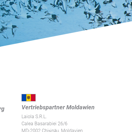
Vertriebspartner Moldawien
rg
Laiola S.R.L.
Calea Basarabiei 26/6
MD-2002 Chișinău, Moldavien