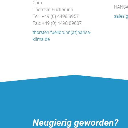
Corp.
Vimeo
HANSA
Thorsten Fuellbrunn
sales.
Tel.: +49 (0) 4498 8957
Fax: +49 (0) 4498 89687
thorsten.fuellbrunn(at)hansa-
klima.de
Neugierig geworden?