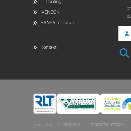
IT Cooling
0
IVENCON
i
HANSA for future
Kontakt
eMotivo
morbitzer media
powered by
|
|