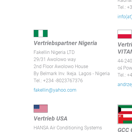
Kaunas
Tel.: 
STATISTIK
info(at
Statistik Cookies erfassen Informationen anonym.
Diese Informationen helfen uns zu verstehen, wie
unsere Besucher unsere Website nutzen.
Vertriebspartner Nigeria
Vertr
Google Tag Manager und Google
VITAM
Fakellin Nigeria LTD
Analytics
29/31 Awolowo way
44-240
2nd Floor Awolowo House
oś Pow
By Belmark Inv. Ikeja. Lagos - Nigeria
Tel.: 
EXTERNE MEDIEN
Tel.: +234 -8023767376
andrze
Um Inhalte von Videoplattformen und Social Media
fakellin@yahoo.com
Plattformen anzeigen zu können, werden von
diesen externen Medien Cookies gesetzt.
YouTube
Vertrieb USA
HANSA Air Conditioning Systems
GCC 