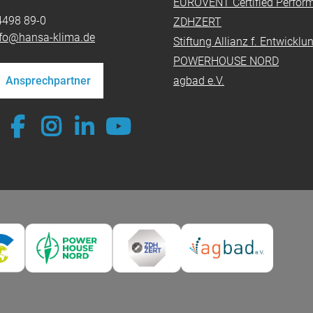
EUROVENT Certified Perfor
4498 89-0
ZDHZERT
nfo@hansa-klima.de
Stiftung Allianz f. Entwickl
POWERHOUSE NORD
Ansprechpartner
agbad e.V.