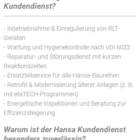
1 Jahr
Kundendienst?
STATISTIK
- Inbetriebnahme & Einregulierung von RLT-
Statistik Cookies erfassen Informationen anonym.
Geräten
Diese Informationen helfen uns zu verstehen, wie
- Wartung und Hygienekontrolle nach VDI 6022
unsere Besucher unsere Website nutzen.
- Reparatur- und Störungsdienst mit kurzen
Reaktionszeiten
Google Tag Manager und Google
Analytics
- Ersatzteilservice für alle Hansa-Baureihen
- Retrofit & Modernisierung älterer Anlagen (z. B.
mit etaTECH-Programmen)
EXTERNE MEDIEN
- Energetische Inspektionen und Beratung zur
Um Inhalte von Videoplattformen und Social Media
Effizienzsteigerung
Plattformen anzeigen zu können, werden von
diesen externen Medien Cookies gesetzt.
Warum ist der Hansa Kundendienst
besonders zuverlässig?
YouTube