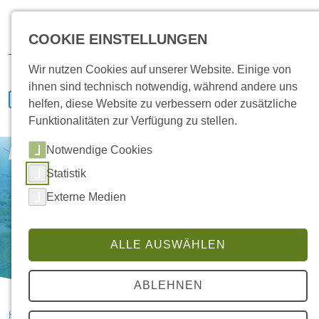
Karriere
Vertrieb
Service
IVENCON
Kundenportal
COOKIE EINSTELLUNGEN
Downloads
Wir nutzen Cookies auf unserer Website. Einige von
ihnen sind technisch notwendig, während andere uns
helfen, diese Website zu verbessern oder zusätzliche
Funktionalitäten zur Verfügung zu stellen.
Notwendige Cookies
Hansa Kundendienst – Was umfasst er?
Statistik
Externe Medien
ALLE AUSWÄHLEN
ABLEHNEN
HANSA Klimasysteme im Saterland