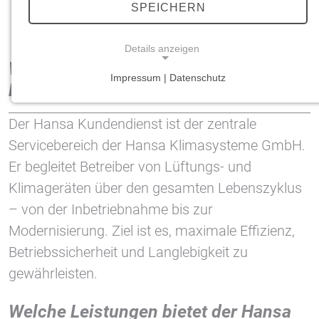
SPEICHERN
Hansa Kundendienst – Service & Wartung für Klimageräte
Details anzeigen
Was versteht man unter dem Hansa
Impressum | Datenschutz
Kundendienst?
NOTWENDIGE COOKIES
Notwendige Cookies ermöglichen grundlegende
Der Hansa Kundendienst ist der zentrale
Funktionen und sind für die einwandfreie Funktion
Servicebereich der Hansa Klimasysteme GmbH.
der Website erforderlich.
Er begleitet Betreiber von Lüftungs- und
Einverständnis-Cookie
Klimageräten über den gesamten Lebenszyklus
– von der Inbetriebnahme bis zur
Name:
cookie_consent
Modernisierung. Ziel ist es, maximale Effizienz,
Betriebssicherheit und Langlebigkeit zu
Zweck:
Dieser Cookie speichert die ausgewählten
gewährleisten.
Einverständnis-Optionen des Benutzers
Welche Leistungen bietet der Hansa
Cookie Laufzeit: