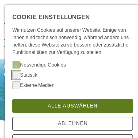
Karriere
Vertrieb
Service
IVENCON
Kundenportal
COOKIE EINSTELLUNGEN
Downloads
Wir nutzen Cookies auf unserer Website. Einige von
ihnen sind technisch notwendig, während andere uns
helfen, diese Website zu verbessern oder zusätzliche
Funktionalitäten zur Verfügung zu stellen.
Notwendige Cookies
Coandă-Effekt in der Klimatechnik –
einfach erklärt und richtig angewendet
Statistik
Externe Medien
ALLE AUSWÄHLEN
ABLEHNEN
HANSA Klimasysteme im Saterland
Coanda Effekt Klimatechnik