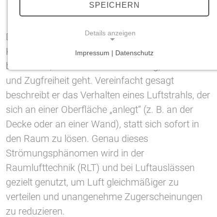
SPEICHERN
Details anzeigen
Der Coandă-Effekt ist ein Begriff, der in der
Klimatechnik immer wieder auftaucht –
Impressum | Datenschutz
NOTWENDIGE COOKIES
besonders, wenn es um Luftführung, Komfort
Notwendige Cookies ermöglichen grundlegende
und Zugfreiheit geht. Vereinfacht gesagt
Funktionen und sind für die einwandfreie Funktion
beschreibt er das Verhalten eines Luftstrahls, der
der Website erforderlich.
sich an einer Oberfläche „anlegt“ (z. B. an der
Decke oder an einer Wand), statt sich sofort in
Einverständnis-Cookie
den Raum zu lösen. Genau dieses
Name:
Strömungsphänomen wird in der
cookie_consent
Raumlufttechnik (RLT) und bei Luftauslässen
Zweck:
gezielt genutzt, um Luft gleichmäßiger zu
Dieser Cookie speichert die ausgewählten
Einverständnis-Optionen des Benutzers
verteilen und unangenehme Zugerscheinungen
Cookie Laufzeit:
zu reduzieren.