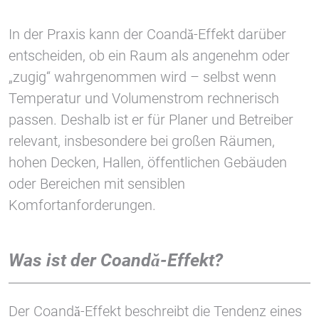
1 Jahr
In der Praxis kann der Coandă-Effekt darüber
entscheiden, ob ein Raum als angenehm oder
STATISTIK
„zugig“ wahrgenommen wird – selbst wenn
Statistik Cookies erfassen Informationen anonym.
Temperatur und Volumenstrom rechnerisch
Diese Informationen helfen uns zu verstehen, wie
unsere Besucher unsere Website nutzen.
passen. Deshalb ist er für Planer und Betreiber
relevant, insbesondere bei großen Räumen,
Google Tag Manager und Google
hohen Decken, Hallen, öffentlichen Gebäuden
Analytics
oder Bereichen mit sensiblen
Komfortanforderungen.
EXTERNE MEDIEN
Um Inhalte von Videoplattformen und Social Media
Was ist der Coandă-Effekt?
Plattformen anzeigen zu können, werden von
diesen externen Medien Cookies gesetzt.
Der Coandă-Effekt beschreibt die Tendenz eines
YouTube