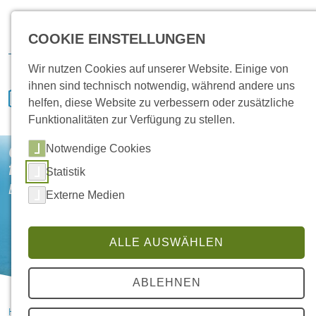
Karriere
Vertrieb
Service
IVENCON
Kundenportal
COOKIE EINSTELLUNGEN
Downloads
Wir nutzen Cookies auf unserer Website. Einige von
ihnen sind technisch notwendig, während andere uns
helfen, diese Website zu verbessern oder zusätzliche
Funktionalitäten zur Verfügung zu stellen.
Notwendige Cookies
Gute Luft
für alle
Statistik
Beständige Lösungen. Individuell weitergedacht.
Externe Medien
ALLE AUSWÄHLEN
ABLEHNEN
HANSA Klimasysteme im Saterland
Lösungen
Produkte