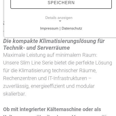
SPEICHERN
Slim Line
Details anzeigen
Slim Line
Impressum | Datenschutz
NOTWENDIGE COOKIES
Die kompakte Klimatisierungslösung für
Notwendige Cookies ermöglichen grundlegende
Technik- und Serverräume
Funktionen und sind für die einwandfreie Funktion
der Website erforderlich.
Maximale Leistung auf minimalem Raum:
Unsere Slim Line Serie bietet die perfekte Lösung
Einverständnis-Cookie
für die Klimatisierung technischer Räume,
Name:
Rechenzentren und IT-Infrastrukturen –
cookie_consent
zuverlässig, energieeffizient und modular
Zweck:
skalierbar.
Dieser Cookie speichert die ausgewählten
Einverständnis-Optionen des Benutzers
Ob mit integrierter Kältemaschine oder als
Cookie Laufzeit: